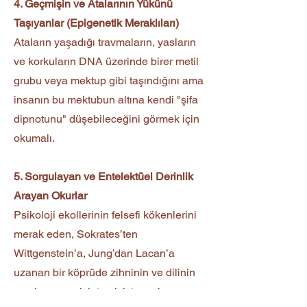
4. Geçmişin ve Atalarının Yükünü
Taşıyanlar (Epigenetik Meraklıları)
Ataların yaşadığı travmaların, yasların
ve korkuların DNA üzerinde birer metil
grubu veya mektup gibi taşındığını ama
insanın bu mektubun altına kendi "şifa
dipnotunu" düşebileceğini görmek için
okumalı.
5. Sorgulayan ve Entelektüel Derinlik
Arayan Okurlar
Psikoloji ekollerinin felsefi kökenlerini
merak eden, Sokrates’ten
Wittgenstein’a, Jung’dan Lacan’a
uzanan bir köprüde zihninin ve dilinin
sınırlarını genişletmek isteyenler