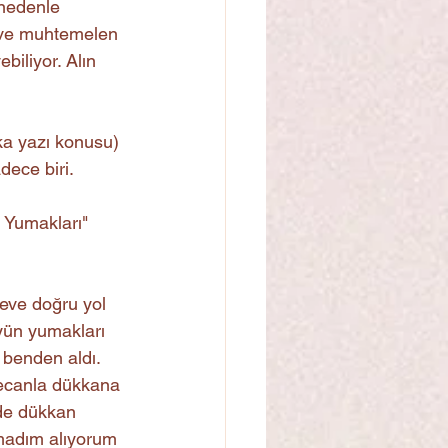
 nedenle 
 ve muhtemelen 
iliyor. Alın 
ka yazı konusu) 
ece biri.  
 Yumakları" 
 eve doğru yol 
 yün yumakları 
 benden aldı. 
eyecanla dükkana 
 de dükkan 
madım alıyorum 