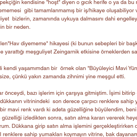
pekçiğin kendisine "hoşt" diyen o gıcık herife o ya da bu
yememesi  gibi tamamlanmamış bir iş/hikaye oluşabiliyor
yet  bizlerin, zamanında uykuya dalmasını dahi engelleyeb
çin bir neden.
elen"Hav diyememe" hikayesi (ki bunun sebepleri bir baş
e yarattığı meşguliyet Zeingarnik etkisine örneklerden sad
gili kendi yaşamımdan bir  örnek olan "Büyüleyici Mavi Yün
 size, çünkü yakın zamanda zihnimi yine meşgul etti.
 önceydi, bazı işlerim için çarşıya gitmiştim. İşimi bitirip
 dükkanın vitrinindeki  son derece çarpıcı renklere sahip
bir mavi renk vardı ki adeta güzelliğine büyülendim, beni
o güzelliği izledikten sonra, satın alma kararı vererek h
yorum. Dükkana girip satın alma işlemini gerçekleştirirken
l renklere sahip yumakları koymayın vitrine, bak dayana