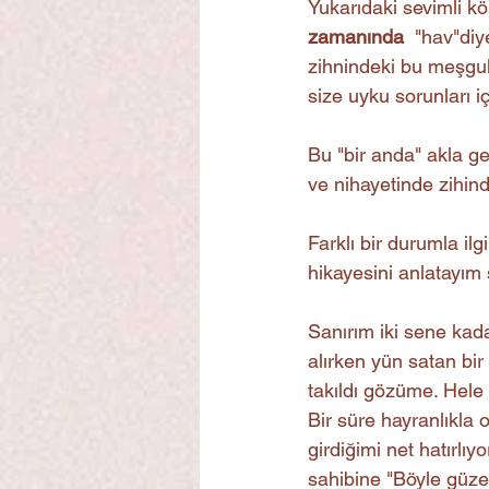
Yukarıdaki sevimli kö
zamanında
  "hav"di
zihnindeki bu meşguli
size uyku sorunları i
Bu "bir anda" akla g
ve nihayetinde zihind
Farklı bir durumla il
hikayesini anlatayım
Sanırım iki sene kadar
alırken yün satan bir
takıldı gözüme. Hele 
Bir süre hayranlıkla 
girdiğimi net hatırlı
sahibine "Böyle güze