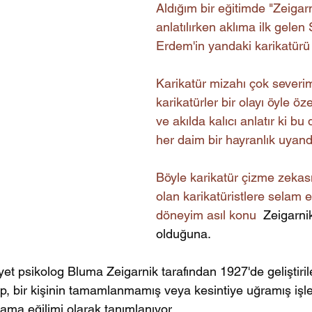
Aldığım bir eğitimde "Zeigarn
anlatılırken aklıma ilk gelen
Erdem'in yandaki karikatürü 
Karikatür mizahı çok severim
karikatürler bir olayı öyle öze
ve akılda kalıcı anlatır ki b
her daim bir hayranlık uyandır
Böyle karikatür çizme zekası
olan karikatüristlere selam
döneyim asıl konu  
Zeigarnik
olduğuna.
yet psikolog Bluma Zeigarnik tarafından 1927'de geliştirile
p, bir kişinin tamamlanmamış veya kesintiye uğramış işler
rlama eğilimi olarak tanımlanıyor.