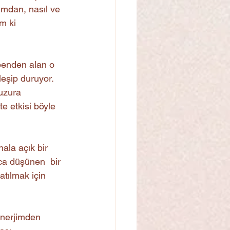
ımdan, nasıl ve 
m ki  
benden alan o 
eşip duruyor. 
uzura 
e etkisi böyle 
la açık bir 
ca düşünen  bir 
atılmak için 
nerjimden 