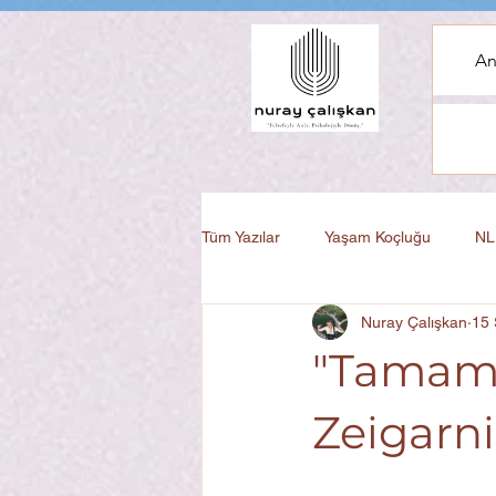
An
Tüm Yazılar
Yaşam Koçluğu
NL
Nuray Çalışkan
15
Kişisel Gelişim
"Tamaml
Zeigarni