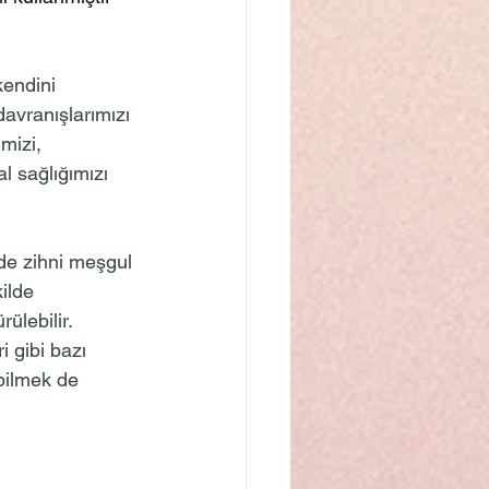
kendini 
davranışlarımızı 
mizi, 
 sağlığımızı 
de zihni meşgul 
ilde 
lebilir.  
 gibi bazı 
bilmek de 