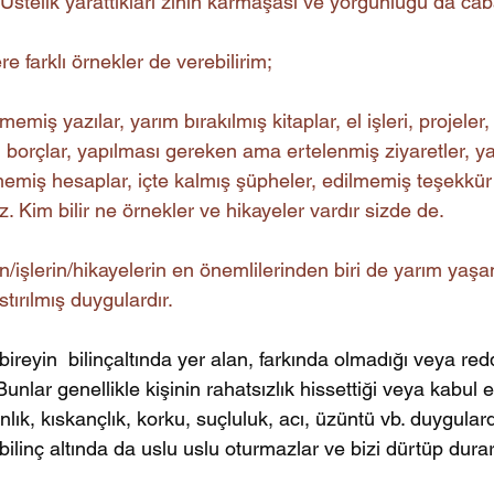
. Üstelik yarattıkları zihin karmaşası ve yorgunluğu da cab
 farklı örnekler de verebilirim;
emiş yazılar, yarım bırakılmış kitaplar, el işleri, projele
 borçlar, yapılması gereken ama ertelenmiş ziyaretler, y
memiş hesaplar, içte kalmış şüpheler, edilmemiş teşekkür 
siz. Kim bilir ne örnekler ve hikayeler vardır sizde de.
n/işlerin/hikayelerin en önemlilerinden biri de yarım yaşa
ırılmış duygulardır.
bireyin  bilinçaltında yer alan, farkında olmadığı veya redd
unlar genellikle kişinin rahatsızlık hissettiği veya kabul 
nlık, kıskançlık, korku, suçluluk, acı, üzüntü vb. duygulard
bilinç altında da uslu uslu oturmazlar ve bizi dürtüp durar