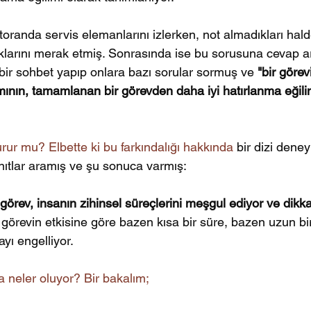
estoranda servis elemanlarını izlerken, not almadıkları halde
ttuklarını merak etmiş. Sonrasında ise bu sorusuna cevap 
 bir sohbet yapıp onlara bazı sorular sormuş ve 
"bir görev
nın, tamamlanan bir görevden daha iyi hatırlanma eğili
.
durur mu? Elbette ki bu farkındalığı hakkında 
bir dizi dene
nıtlar aramış ve şu sonuca varmış: 
rev, insanın zihinsel süreçlerini meşgul ediyor ve dikkat
 görevin etkisine göre bazen kısa bir süre, bazen uzun b
yı engelliyor.
a neler oluyor? Bir bakalım;