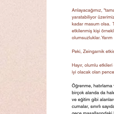
Anlayacağımız, "tama
yaratabiliyor üzerimi
kadar masum olsa.  
etkilenmiş kişi örnek
olumsuzluklar. Yarım 
Peki, Zeingarnik etk
Hayır, olumlu etkileri
iyi olacak olan pencer
Öğrenme, hatırlama v
birçok alanda da hale
ve eğitim gibi alanlar
cumalar, sınırlı sayıd
gece masallarındaki h