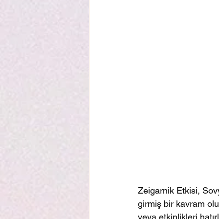
Zeigarnik Etkisi, Sov
girmiş bir kavram olu
veya etkinlikleri hatı