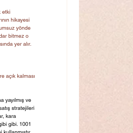
etki 
ının hikayesi 
lumsuz yönde 
dar bitmez o 
ında yer alır.
üre açık kalması 
a yayılmış ve 
ış stratejileri 
r, kara 
gibi gibi. 1001 
 kullanmıştır 