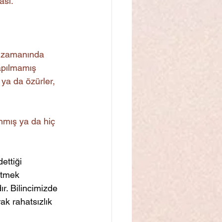
ası. 
r, zamanında 
apılmamış 
ya da özürler, 
nmış ya da hiç 
ettiği 
etmek 
ır. Bilincimizde 
ak rahatsızlık 