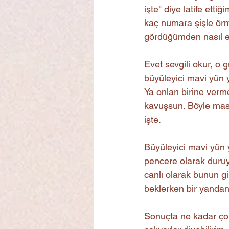
işte" diye latife ett
kaç numara şişle örme
gördüğümden nasıl et
Evet sevgili okur, o
büyüleyici mavi yün y
Ya onları birine verm
kavuşsun. Böyle masu
işte.
Büyüleyici mavi yün 
pencere olarak duruy
canlı olarak bunun gi
beklerken bir yandan
Sonuçta ne kadar ço