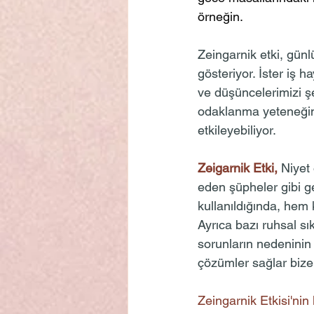
örneğin.
Zeingarnik etki, gün
gösteriyor. İster iş h
ve düşüncelerimizi şe
odaklanma yeteneğimi
etkileyebiliyor.
Zeigarnik Etki,
 Niyet
eden şüpheler gibi g
kullanıldığında, hem 
Ayrıca bazı ruhsal sı
sorunların nedeninin 
çözümler sağlar bize
Zeingarnik Etkisi'nin