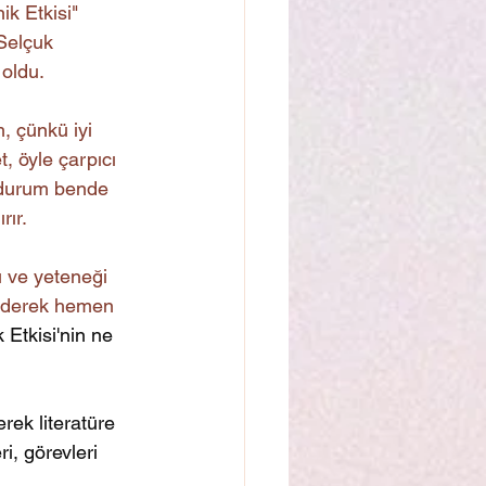
ik Etkisi" 
 Selçuk 
oldu. 
, çünkü iyi 
t, öyle çarpıcı 
u durum bende 
ır. 
 ve yeteneği 
 ederek hemen 
 Etkisi'nin ne 
rek literatüre 
i, görevleri 