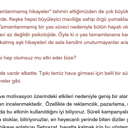
mlanmamış hikayeler" tahmin ettiğimizden de çok büyük 
zde. Keşke hepsi büyüleyici maviliğe sahip örgü yumaklar
Tamamlanmamış bir yas süreci nedeniyle bütün hayatı o
leri az değildir psikolojide. Öyle ki o yas tamamlanana ka
kalmış aşk hikayeleri de asla kendini unuturmayanlar aras
isi hep olumsuz mu etki eder bize? 
 de vardır elbette. Tıpkı temiz hava girmesi için belli bir s
eler gibi.
e motivasyon üzerindeki etkileri nedeniyle geniş bir alan
n incelenmektedir.  Özellikle de reklamcılık, pazarlama, sat
da bu etkinin kullanıldığını iyi biliyoruz. Süreli kampanyala
a stoklar, bitiriyoruzlar, en heyecanlı yerinde biten diziler 
ikaye anlatıcısı Şehrazat, hayatta kalmak için bu yöntemi