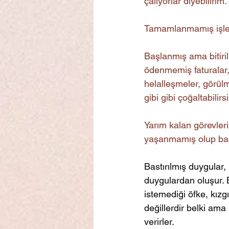
çalıyorlar diyebilirim
Tamamlanmamış işlere
Başlanmış ama bitirilm
ödenmemiş faturalar,
helalleşmeler, görül
gibi gibi çoğaltabilir
Yarım kalan görevleri
yaşanmamış olup bast
Bastırılmış duygular, 
duygulardan oluşur. B
istemediği öfke, kızgı
değillerdir belki ama 
verirler.