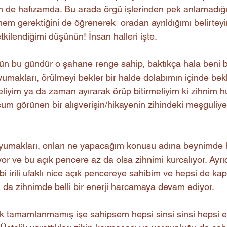
iğim de hafızamda. Bu arada örgü işlerinden pek anlamadığ
m gerektiğini de öğrenerek  oradan ayrıldığımı belirteyi
kilendiğimi düşünün! İnsan halleri işte.
 gün bu gündür o şahane renge sahip, baktıkça hala beni 
umakları, örülmeyi bekler bir halde dolabımın içinde bekl
eliyim ya da zaman ayırarak örüp bitirmeliyim ki zihnim h
m görünen bir alışverişin/hikayenin zihindeki meşguliyet
yumakları, onları ne yapacağım konusu adına beynimde ha
or ve bu açık pencere az da olsa zihnimi kurcalıyor. Ayrı
bi irili ufaklı nice açık pencereye sahibim ve hepsi de kap
 da zihnimde belli bir enerji harcamaya devam ediyor. 
k tamamlanmamış işe sahipsem hepsi sinsi sinsi hepsi e