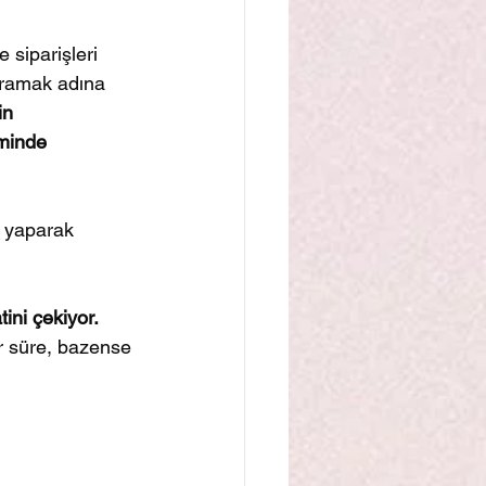
 siparişleri 
aramak adına 
in 
minde 
y yaparak 
ini çekiyor.
ir süre, bazense 