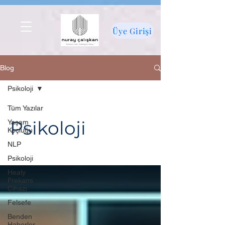
Üye Girişi
Blog
Psikoloji
Tüm Yazılar
Psikoloji
Yaşam
Koçluğu
NLP
Psikoloji
Healy
Frekans
Cihazı
Felsefe
Benden
Haberler