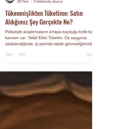
Nuray Çalışkan
26 Tem
3 dakikada okunur
Tükenmişlikten Tüketime: Satın
Aldığımız Şey Gerçekte Ne?
Psikolojik araştırmaların ortaya koyduğu kritik bir
kavram var: Telafi Edici Tüketim. Öz saygımız
zedelendiğinde, iş yerinde takdir görmediğimizde
veya sosyal statümüz tehdit altına girdiğinde,
bilinçdışımız bizi bir vitrine yönlendirir.